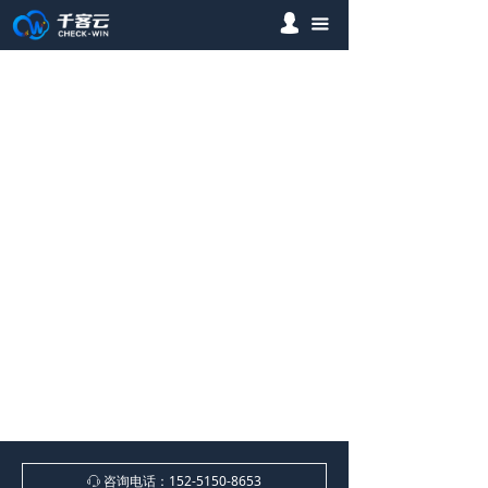
넙
首页
끀
网站定制
网站优化
案例分析
IT解决方案
全网营销
关于我们
咨询电话：152-5150-8653
ꁱ