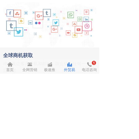
全球商机获取
询盘直达客户手机和邮箱，防止错失任何一个商
낀
뀵
낉
뀲
끅
首页
全网营销
极速推
外贸易
电话咨询
业信息